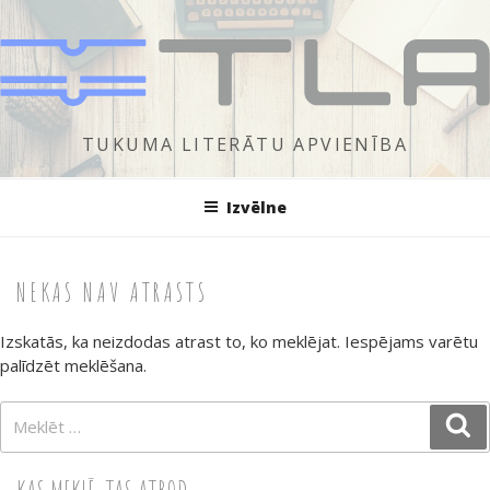
Doties
uz
saturu
TUKUMA LITERĀTU APVIENĪBA
Izvēlne
NEKAS NAV ATRASTS
Izskatās, ka neizdodas atrast to, ko meklējat. Iespējams varētu
palīdzēt meklēšana.
Meklēt:
Me