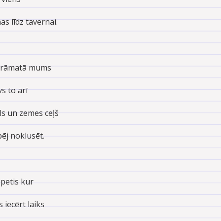
s līdz tavernai.
Grāmatā mums
s to arī
s un zemes ceļš
pēj noklusēt.
epetis kur
 iecērt laiks