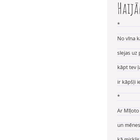
Haij
*
No vīna 
slejas u
kāpt tev 
ir kāpšļi 
*
Ar Mīļoto
un mēness
kā mirklis