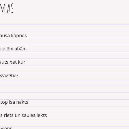
āmas
kausa kāpnes
z pusēm abām
ļauts bet kur
iezāģētie?
 top īsa nakts
 riets un saules lēkts
 viens