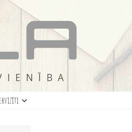
VIENĪBA
ekvizīti