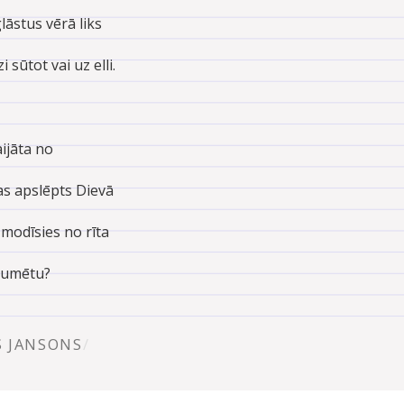
lāstus vērā liks
i sūtot vai uz elli.
aijāta no
s apslēpts Dievā
 modīsies no rīta
gaumētu?
S JANSONS