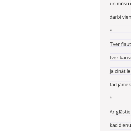
un mūsu 
darbi vien
*
Tver flau
tver kausu
ja zināt l
tad jāmekl
*
Ar glāsti
kad dienu 