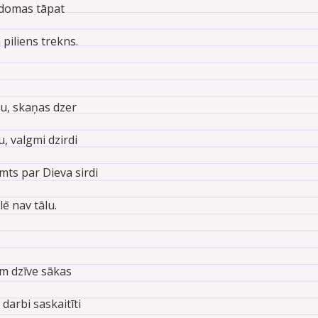
domas tāpat
 piliens trekns.
tu, skaņas dzer
, valgmi dzirdi
emts par Dieva sirdi
ē nav tālu.
em dzīve sākas
darbi saskaitīti