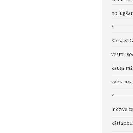
no lūgšana
*
Ko savā 
vēsta Diev
kausa māl
vairs nes
*
Ir dzīve c
kāri zobus