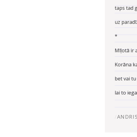
taps tad g
uz paradīz
*
Mīļotā ir 
Korāna ka
bet vai tu
lai to ie
ANDRI