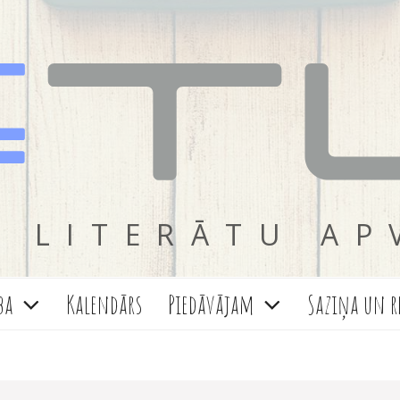
 LITERĀTU AP
ba
Kalendārs
Piedāvājam
Saziņa un r