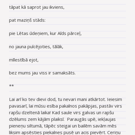
tāpat kā saprot jau ikviens,
pat maziņš stāds:
pie Lētas ūdeņiem, kur Aīds pārceļ,
no jauna pulcējoties, tālāk,
mīlestībā ejot,
bez mums jau viss ir samaksāts.
**
Lai arī ko tev dievi dod, tu nevari mani atkārtot. Ieiesim
pavasarī, lai mūsu esība pakalnos pakāpjas, pastāv virs
rapšu dzeltenā laika! Kad saule virs galvas un rapšu
dzēlums zem kājām plaiksī. Paraugās upē, iekļaujas
pieneņu siltumā, tāpēc steigai un bailēm savām mēs
liksim apsēsties piekalnes pusē un acis pievērt. Ceriņu