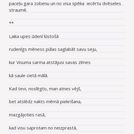
paceļu gara zobenu un no visa spēka iecērtu dvēseles
straumē.
**
Laika upes ūdenī lūstošā
rudenīgs mēness pūlas saglabāt savu seju,
kur Visuma sarma atstājusi savas zīmes
kā saule cietā mālā.
Kad tevi, noslēgto, man atnes vējš,
bet atslēdz nakts mēmā piekrišana,
mazgājoties rasā,
kad visu saprotam no neizprastā,