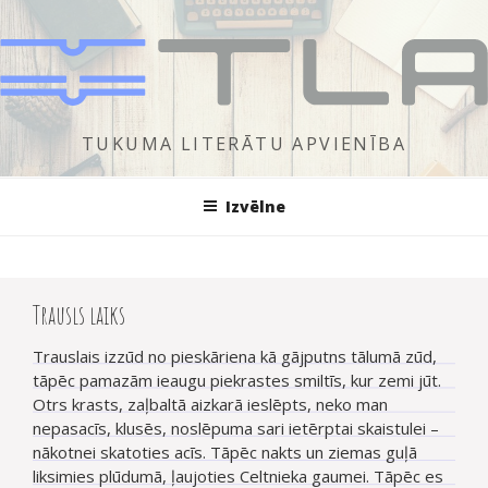
Doties
uz
saturu
TUKUMA LITERĀTU APVIENĪBA
Izvēlne
Trausls laiks
Trauslais izzūd no pieskāriena kā gājputns tālumā zūd,
tāpēc pamazām ieaugu piekrastes smiltīs, kur zemi jūt.
Otrs krasts, zaļbaltā aizkarā ieslēpts, neko man
nepasacīs, klusēs, noslēpuma sari ietērptai skaistulei –
nākotnei skatoties acīs. Tāpēc nakts un ziemas guļā
liksimies plūdumā, ļaujoties Celtnieka gaumei. Tāpēc es