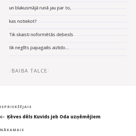
un blakusmājā runā jau par to,
kas notiekot?
Tik skaisti noformētās debesīs
tik neglīts papagailis aizlido…
AUT
BAIBA TALCE
Ziņu
Iepriekšējā
IEPRIEKŠĒJAIS
izvēlne
ziņa:
Ķēves dēls Kuvids jeb Oda uzņēmējiem
Nākamā
NĀKAMAIS