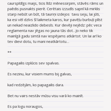
caurspīdīgs maijs, ticis līdz mēnessirpim, stāvēs rāms un
paēdis pusnakts pierē. Cerētais izzudīs sapnī kā mirklis
starp nebūt un būt, tā tauriņi izdejos tavu seju, lai jūti,
ka esi vēl dzīvs šī laikmeta karos, kur pavēļu burbuļi plīst
un nekad neaizlido debesīs. Kur devēji nejēdz: pēc veca
reglamenta nav jēgas no jauna tās dot…Jo neko tik
mainīgā gadu simtā nav iespējams atkārtot. Un lai arī ko
tev dievi dotu, tu mani neatkārtotu…
**
Papagailis izplūcis sev spalvas.
Es nezinu, kur visiem mums bij galvas,
kad redzējām, ko papagailis dara.
Bet nu vairs nestāv mūsu visu varā ko mainīt.
Es pa logu noraugos,