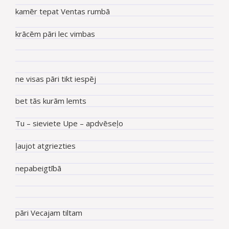
kamēr tepat Ventas rumbā
krācēm pāri lec vimbas
ne visas pāri tikt iespēj
bet tās kurām lemts
Tu – sieviete Upe – apdvēseļo
ļaujot atgriezties
nepabeigtībā
pāri Vecajam tiltam