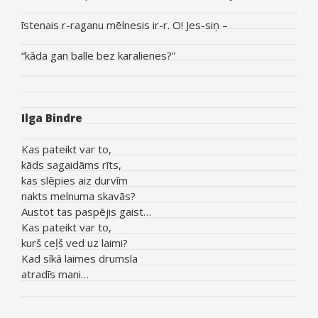
īstenais r-raganu mēlnesis ir-r. O! Jes-siņ –
“kāda gan balle bez karalienes?”
Ilga Bindre
Kas pateikt var to,
kāds sagaidāms rīts,
kas slēpies aiz durvīm
nakts melnuma skavās?
Austot tas paspējis gaist…
Kas pateikt var to,
kurš ceļš ved uz laimi?
Kad sīkā laimes drumsla
atradīs mani…