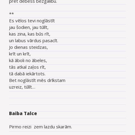
pret debess bezgalību.
**
Es vēlos tevi noglāstīt
jau šodien, jau tūlīt,
kas zina, kas būs rīt,
un labus vārdus pasacīt.
Jo dienas steidzas,
krīt un krīt,
kā āboli no ābeles,
tās atkal zaļos rīt,
tā dabā iekārtots.
Bet noglāstīt mēs drīkstam
uzreiz, tūlīt…
Baiba Talce
Pirmo reizi zem lazdu skarām.