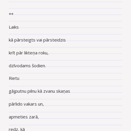
**
Laiks
kā pārsteigts vai pārsteidzis
krīt pār likteņa roku,
dzīvodams šodien.
Rietu
gājputnu pilnu kā zvanu skaņas
pārlido vakars un,
apmeties zarā,
redz, kā