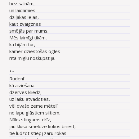
bez salnām,
un laidāmies
dziļākās lejās,
kaut zvaigznes
smējās par mums.
Mēs laimīgi tikām,
ka bijām tur,
kamēr dziestošas ogles
rīta miglu noskūpstīja.
**
Rudenī
kā aiziešana
dzērves kliedz,
uz laiku atvadoties,
vēl dvašo zeme mētelī
no lapu glāstiem siltiem.
Nāks stingums drīz,
jau klusa smeldze kokos briest,
tie lūdzot stiepj zaru rokas