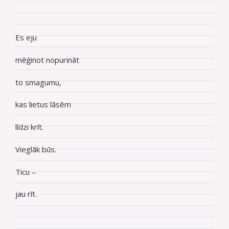
Es eju
mēģinot nopurināt
to smagumu,
kas lietus lāsēm
līdzi krīt.
Vieglāk būs.
Ticu –
jau rīt.