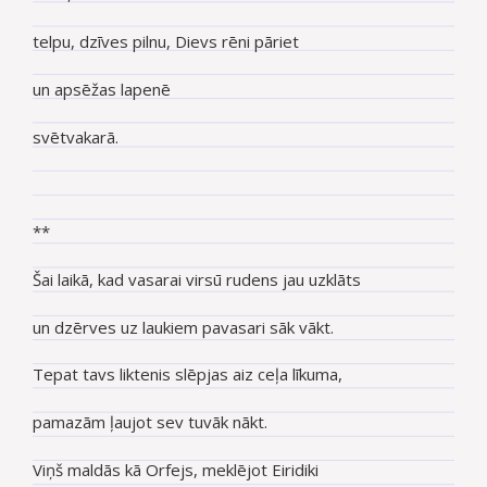
telpu, dzīves pilnu, Dievs rēni pāriet
un apsēžas lapenē
svētvakarā.
**
Šai laikā, kad vasarai virsū rudens jau uzklāts
un dzērves uz laukiem pavasari sāk vākt.
Tepat tavs liktenis slēpjas aiz ceļa līkuma,
pamazām ļaujot sev tuvāk nākt.
Viņš maldās kā Orfejs, meklējot Eiridiki