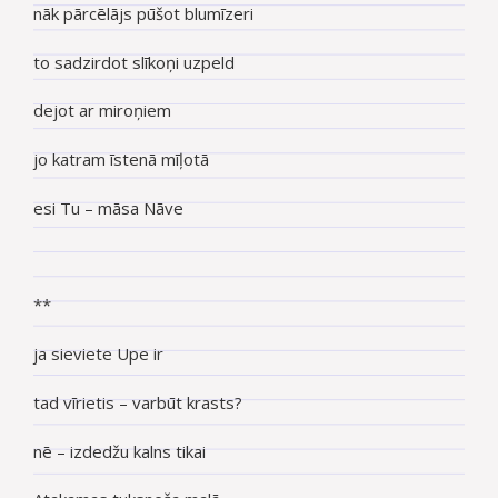
nāk pārcēlājs pūšot blumīzeri
to sadzirdot slīkoņi uzpeld
dejot ar miroņiem
jo katram īstenā mīļotā
esi Tu – māsa Nāve
**
ja sieviete Upe ir
tad vīrietis – varbūt krasts?
nē – izdedžu kalns tikai