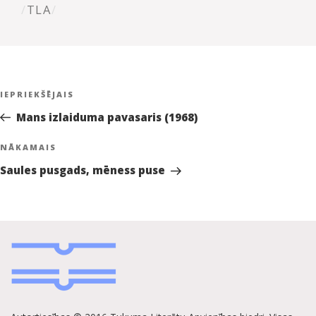
AUT
TLA
Ziņu
Iepriekšējā
IEPRIEKŠĒJAIS
izvēlne
ziņa:
Mans izlaiduma pavasaris (1968)
Nākamā
NĀKAMAIS
ziņa
Saules pusgads, mēness puse