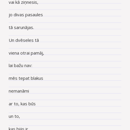
vai kā ziņnesis,
jo divas pasaules
tā sarunājas.
Un dvēseles tā
viena otrai pamāj,
lai bažu nav:
mēs tepat blakus
nemanāmi
ar to, kas būs
un to,
kas bijis ir.