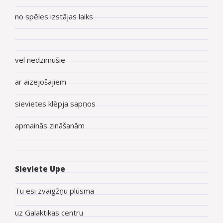
no spēles izstājas laiks
vēl nedzimušie
ar aizejošajiem
sievietes klēpja sapņos
apmainās zināšanām
Sieviete Upe
Tu esi zvaigžņu plūsma
uz Galaktikas centru