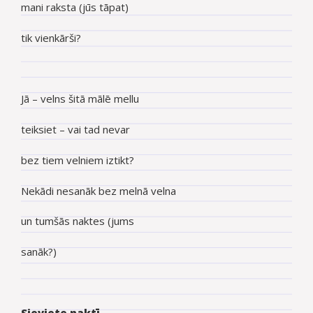
mani raksta (jūs tāpat)
tik vienkārši?
Jā – velns šitā mālē mellu
teiksiet – vai tad nevar
bez tiem velniem iztikt?
Nekādi nesanāk bez melnā velna
un tumšās naktes (jums
sanāk?)
Sieviete naktī