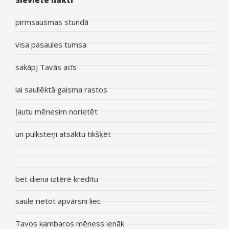
pirmsausmas stundā
visa pasaules tumsa
sakāpj Tavās acīs
lai saullēktā gaisma rastos
ļautu mēnesim norietēt
un pulksteņi atsāktu tikšķēt
bet diena iztērē kredītu
saule rietot apvārsni liec
Tavos kambaros mēness ienāk