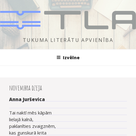
Doties
uz
saturu
TUKUMA LITERĀTU APVIENĪBA
Izvēlne
novembra dzeja
Anna Jurševica
Tai naktī mēs kāpām
lielajā kalnā,
paklanīties zvaigznēm,
kas gunskurā krita