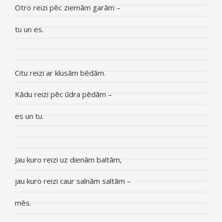
Otro reizi pēc ziemām garām –
tu un es.
Citu reizi ar klusām bēdām.
Kādu reizi pēc ūdra pēdām –
es un tu.
Jau kuro reizi uz dienām baltām,
jau kuro reizi caur salnām saltām –
mēs.