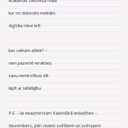
Atakamas tuksneša malā
kur no debesīm melnām
digitāla nāve krīt
kas velnam atliek? –
vien pazemē ierakties
savu nemirstības elli
lāpīt ar labklājību
P.S. – lai neaizmirstam Kalendārā ieskatīties –
Novembers, pāri visiem svētkiem un svētajiem