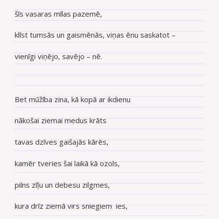
šīs vasaras mīlas pazemē,
klīst tumsās un gaismēnās, viņas ēnu saskatot –
vienīgi viņējo, savējo – nē.
Bet mūžība zina, kā kopā ar ikdienu
nākošai ziemai medus krāts
tavas dzīves gaišajās kārēs,
kamēr tveries šai laikā kā ozols,
pilns zīļu un debesu zilgmes,
kura drīz ziemā virs sniegiem ies,