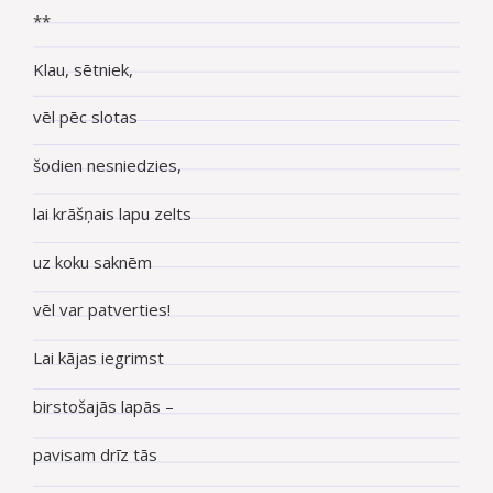
**
Klau, sētniek,
vēl pēc slotas
šodien nesniedzies,
lai krāšņais lapu zelts
uz koku saknēm
vēl var patverties!
Lai kājas iegrimst
birstošajās lapās –
pavisam drīz tās