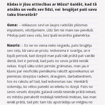
Kādas ir jūsu attiecības ar Mūzu? Gaidāt, kad tā
atnāks un vedīs sev līdzi, vai bruģējat paši savu
taku literatūrā?
Guna:
– Ieklausos sevī un ļaujos radošās plūsmas
impulsiem, vēstījumiem. Līdz šim tie mani nav pievīluši.
Pēdoju pati savu ceļu, bez īpaši iecerēta galamērķa.
Nauris:
–
Es ne no viena neko negaidu, pats bruģēju
sev ceļu, kā varu un protu. Iedvesma ir svarīga, un ir
bijuši periodi, kad dzejoļi man paši nāk prātā pat vairāki
dienā, bet ir periodi, kad pats no sevis prātā nenāk
nekas. Kopš sāku izdot pirmās grāmatas, man jau ir
kļuvis par neoficiālu pienākumu rakstīt apsveikumus un
piemiņas dzejoļus radiem, draugiem, darbabiedriem,
tos es rakstu arī tad, kad iedvesmas nav. Vienkārši
izdomāju, ko vēlos pateikt un ielieku to dzejā. Pats no
sevis vesels dzejolis gatavā veidā neienāk prātā nekad,
es mēdzu pierakstīt mobilajā telefonā rindiņas, kas man
ienāk prātā, tad pēc tam tās apstrādāju un mēģinu no