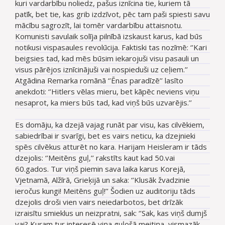
kuri vardarbību noliedz, pašus iznīcina tie, kuriem tā
patīk, bet tie, kas grib izdzīvot, pēc tam paši spiesti savu
mācību sagrozīt, lai tomēr vardarbību attaisnotu.
Komunisti savulaik solīja pilnībā izskaust karus, kad būs
notikusi vispasaules revolūcija. Faktiski tas nozīmē: ‘’Kari
beigsies tad, kad mēs būsim iekarojuši visu pasauli un
visus pārējos iznīcinājuši vai nospieduši uz ceļiem.’’
Atgādina Remarka romānā ‘’Ēnas paradīzē’’ lasīto
anekdoti: ‘’Hitlers vēlas mieru, bet kāpēc neviens viņu
nesaprot, ka miers būs tad, kad viņš būs uzvarējis.’’
Es domāju, ka dzejā vajag runāt par visu, kas cilvēkiem,
sabiedrībai ir svarīgi, bet es vairs neticu, ka dzejnieki
spēs cilvēkus atturēt no kara. Harijam Heisleram ir tāds
dzejolis: ‘’Meitēns guļ,’’ rakstīts kaut kad 50.vai
60.gados. Tur viņš piemin sava laika karus Korejā,
Vjetnamā, Alžīrā, Grieķijā un saka: ‘’Klusāk žvadzinie
ieročus kungi! Meitēns guļ!’’ Šodien uz auditoriju tāds
dzejolis droši vien vairs neiedarbotos, bet drīzāk
izraisītu smieklus un neizpratni, sak: ‘’Sak, kas viņš dumjš
vai? Kuram tur interesē viņa guļošā meitiņa, vismazāk