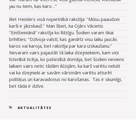
jau nu tiem, kas karo…’’
Bet Heislers visā nopietnībā rakstīja: ‘’Mūsu paaudzei
karši ir jāizskauž.’’ Man šķiet, ka Ojārs Vācietis
‘’Einšteiniānā’’ rakstīja ko līdzīgu. Šodien varam tikai
brīnīties: ‘’Dzīvoja valstī, kas gandrīz visu laiku jaucās
karos vai karoja, bet rakstīja par kara izskaušanu.’’
Nevaram vairs pajautāt tā laika dzejniekiem, kam viņi
īstenībā ticēja, ko patiesībā domāja, bet šodien neviens
laikam vairs netic tādām ilūzijām, ka karš varētu nebūt
vai ka dzejnieki ar savām vārsmām varētu atturēt
politiķus un karavadoņus no karošanas. Tas ir skumīgi,
bet tāda ir dzīve.
KATEGORIJAS
AKTUALITĀTES