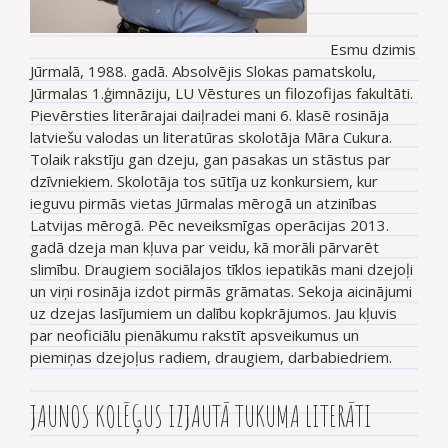
Esmu dzimis
Jūrmalā, 1988. gadā. Absolvējis Slokas pamatskolu,
Jūrmalas 1.ģimnāziju, LU Vēstures un filozofijas fakultāti.
Pievērsties literārajai daiļradei mani 6. klasē rosināja
latviešu valodas un literatūras skolotāja Māra Cukura.
Tolaik rakstīju gan dzeju, gan pasakas un stāstus par
dzīvniekiem. Skolotāja tos sūtīja uz konkursiem, kur
ieguvu pirmās vietas Jūrmalas mērogā un atzinības
Latvijas mērogā. Pēc neveiksmīgas operācijas 2013.
gadā dzeja man kļuva par veidu, kā morāli pārvarēt
slimību. Draugiem sociālajos tīklos iepatikās mani dzejoļi
un viņi rosināja izdot pirmās grāmatas. Sekoja aicinājumi
uz dzejas lasījumiem un dalību kopkrājumos. Jau kļuvis
par neoficiālu pienākumu rakstīt apsveikumus un
piemiņas dzejoļus radiem, draugiem, darbabiedriem.
JAUNOS KOLĒĢUS IZJAUTĀ TUKUMA LITERĀTI