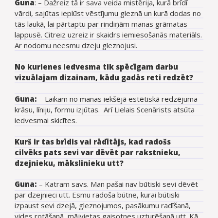
Guna
: – Dažreiz tā ir sava veida mistērija, kurā brīdī
vārdi, sajūtas ieplūst vēstījumu gleznā un kurā dodas no
tās laukā, lai pārtaptu par rindiņām manas grāmatas
lappusē. Citreiz uzreiz ir skaidrs iemiesošanās materiāls.
Ar nodomu neesmu dzeju gleznojusi.
No kurienes iedvesma tik spēcīgam darbu
vizuālajam dizainam, kādu gadās reti redzēt?
Guna:
– Laikam no manas iekšējā estētiskā redzējuma –
krāsu, līniju, formu izjūtas. Arī Lielais Scenārists atsūta
iedvesmai skicītes.
Kurš ir tas brīdis vai rādītājs, kad radošs
cilvēks pats sevi var dēvēt par rakstnieku,
dzejnieku, mākslinieku utt?
Guna:
– Katram savs. Man pašai nav būtiski sevi dēvēt
par dzejnieci utt. Esmu radoša būtne, kurai būtiski
izpaust sevi dzejā, gleznojumos, pasākumu radīšanā,
vides rotāšanā, mājvietas gaisotnes uzturēšanā utt. Kā