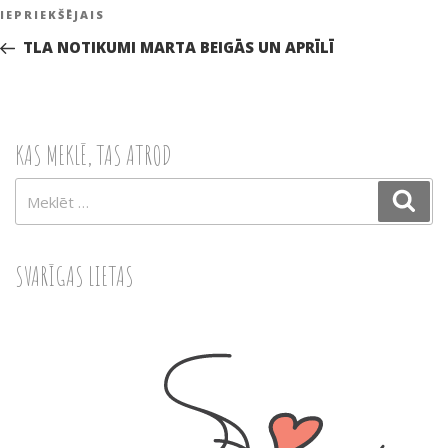
Ziņu
Iepriekšējā
IEPRIEKŠĒJAIS
izvēlne
ziņa:
TLA NOTIKUMI MARTA BEIGĀS UN APRĪLĪ
KAS MEKLĒ, TAS ATROD
Meklēt:
Mek
SVARĪGAS LIETAS