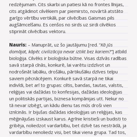
redzējumam. Cits skarbi un patiesi kā no frontes līnijas,
cits atgādinot cilvēkiem par piemirsto, novārtā atstāto
garīgo vērtību vertikāli, par cilvēcības Gaismas pils
augšāmcelšanu. Es cenšos no sirds uz sirdi cilvēkos
stiprināt cilvēcības vektoru.
Nauris:
– Manuprāt, uz šo jautājumu [red. “
Kā jūs
domājat, kāpēc civilizācija nevar iztikt bez kariem?”
] atbild
bioloģija. Cilvēks ir bioloģiska būtne. Visas dzīvās radības
savā starpā cīnās, konkurē, lai varētu izdzīvot un
nodrošināt labāku, drošāku, pārtikušāku dzīves telpu
saviem pēcnācējiem. Konkurē savā starpā ne tikai
indivīdi, bet arī to grupas: ciltis, bandas, tautas, valstis,
reliģijas vai dažādas to konfesijas, dažādas ideoloģijas
un politiskās partijas, biznesa kompānijas utt. Nekur no
tā nevar izbēgt, un kādu dienu tas mūs droši vien
iznīcinās. Ir bijušas dažādas ideoloģijas un reliģijas, kas
mēģinājušas izskaust karus. Agrīnie kristieši un budisti to
gribēja, noliedzot vardarbību, bet dzīvē tas nestrādā, ja
vardarbību nenoliedz visi, bet tikai viena grupa. Tad tos,