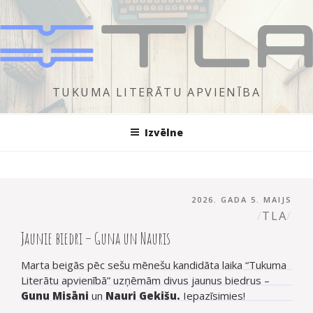
Doties
uz
saturu
TUKUMA LITERĀTU APVIENĪBA
Izvēlne
PUBLICĒTS
AUT
2026. GADA 5. MAIJS
TLA
Jaunie biedri – Guna un Nauris
Marta beigās pēc sešu mēnešu kandidāta laika “Tukuma
Literātu apvienībā” uzņēmām divus jaunus biedrus –
Gunu Misāni
un
Nauri Gekišu.
Iepazīsimies!