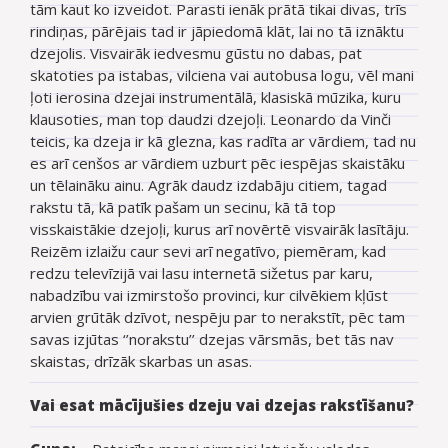
tām kaut ko izveidot. Parasti ienāk prātā tikai divas, trīs
rindiņas, pārējais tad ir jāpiedomā klāt, lai no tā iznāktu
dzejolis. Visvairāk iedvesmu gūstu no dabas, pat
skatoties pa istabas, vilciena vai autobusa logu, vēl mani
ļoti ierosina dzejai instrumentālā, klasiskā mūzika, kuru
klausoties, man top daudzi dzejoļi. Leonardo da Vinči
teicis, ka dzeja ir kā glezna, kas radīta ar vārdiem, tad nu
es arī cenšos ar vārdiem uzburt pēc iespējas skaistāku
un tēlaināku ainu. Agrāk daudz izdabāju citiem, tagad
rakstu tā, kā patīk pašam un secinu, kā tā top
visskaistākie dzejoļi, kurus arī novērtē visvairāk lasītāju.
Reizēm izlaižu caur sevi arī negatīvo, piemēram, kad
redzu televīzijā vai lasu internetā sižetus par karu,
nabadzību vai izmirstošo provinci, kur cilvēkiem kļūst
arvien grūtāk dzīvot, nespēju par to nerakstīt, pēc tam
savas izjūtas ‘’norakstu’’ dzejas vārsmās, bet tās nav
skaistas, drīzāk skarbas un asas.
Vai esat mācījušies dzeju vai dzejas rakstīšanu?