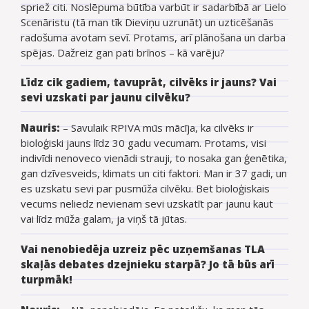
spriež citi. Noslēpuma būtība varbūt ir sadarbībā ar Lielo
Scenāristu (tā man tīk Dieviņu uzrunāt) un uzticēšanās
radošuma avotam sevī. Protams, arī plānošana un darba
spējas. Dažreiz gan pati brīnos – kā varēju?
Līdz cik gadiem, tavuprāt, cilvēks ir jauns? Vai
sevi uzskati par jaunu cilvēku?
Nauris:
–
Savulaik RPIVA mūs mācīja, ka cilvēks ir
bioloģiski jauns līdz 30 gadu vecumam. Protams, visi
indivīdi nenoveco vienādi strauji, to nosaka gan ģenētika,
gan dzīvesveids, klimats un citi faktori. Man ir 37 gadi, un
es uzskatu sevi par pusmūža cilvēku. Bet bioloģiskais
vecums neliedz nevienam sevi uzskatīt par jaunu kaut
vai līdz mūža galam, ja viņš tā jūtas.
Vai nenobiedēja uzreiz pēc uzņemšanas TLA
skaļās debates dzejnieku starpā? Jo tā būs arī
turpmāk!