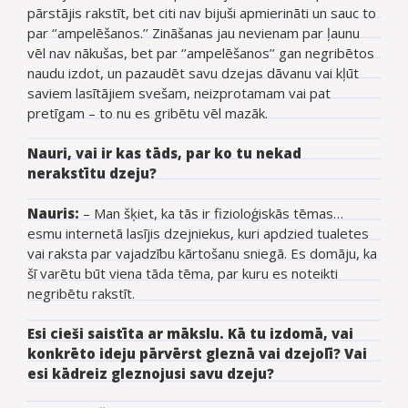
pārstājis rakstīt, bet citi nav bijuši apmierināti un sauc to
par ‘’ampelēšanos.’’ Zināšanas jau nevienam par ļaunu
vēl nav nākušas, bet par ‘’ampelēšanos’’ gan negribētos
naudu izdot, un pazaudēt savu dzejas dāvanu vai kļūt
saviem lasītājiem svešam, neizprotamam vai pat
pretīgam – to nu es gribētu vēl mazāk.
Nauri, vai ir kas tāds, par ko tu nekad
nerakstītu dzeju?
Nauris:
– Man šķiet, ka tās ir fizioloģiskās tēmas…
esmu internetā lasījis dzejniekus, kuri apdzied tualetes
vai raksta par vajadzību kārtošanu sniegā. Es domāju, ka
šī varētu būt viena tāda tēma, par kuru es noteikti
negribētu rakstīt.
Esi cieši saistīta ar mākslu. Kā tu izdomā, vai
konkrēto ideju pārvērst gleznā vai dzejolī? Vai
esi kādreiz gleznojusi savu dzeju?