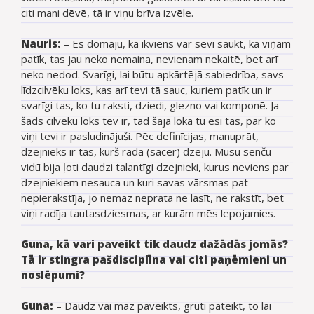
citi mani dēvē, tā ir viņu brīva izvēle.
Nauris:
–
Es domāju, ka ikviens var sevi saukt, kā viņam
patīk, tas jau neko nemaina, nevienam nekaitē, bet arī
neko nedod. Svarīgi, lai būtu apkārtējā sabiedrība, savs
līdzcilvēku loks, kas arī tevi tā sauc, kuriem patīk un ir
svarīgi tas, ko tu raksti, dziedi, glezno vai komponē. Ja
šāds cilvēku loks tev ir, tad šajā lokā tu esi tas, par ko
viņi tevi ir pasludinājuši. Pēc definīcijas, manuprāt,
dzejnieks ir tas, kurš rada (sacer) dzeju. Mūsu senču
vidū bija ļoti daudzi talantīgi dzejnieki, kurus neviens par
dzejniekiem nesauca un kuri savas vārsmas pat
nepierakstīja, jo nemaz neprata ne lasīt, ne rakstīt, bet
viņi radīja tautasdziesmas, ar kurām mēs lepojamies.
Guna, kā vari paveikt tik daudz dažādās jomās?
Tā ir stingra pašdisciplīna vai citi paņēmieni un
noslēpumi?
Guna:
–
Daudz vai maz paveikts, grūti pateikt, to lai