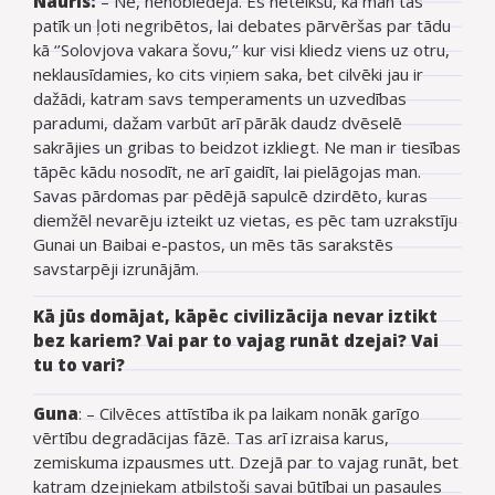
Nauris:
–
Nē, nenobiedēja. Es neteikšu, ka man tās
patīk un ļoti negribētos, lai debates pārvēršas par tādu
kā ‘’Solovjova vakara šovu,’’ kur visi kliedz viens uz otru,
neklausīdamies, ko cits viņiem saka, bet cilvēki jau ir
dažādi, katram savs temperaments un uzvedības
paradumi, dažam varbūt arī pārāk daudz dvēselē
sakrājies un gribas to beidzot izkliegt. Ne man ir tiesības
tāpēc kādu nosodīt, ne arī gaidīt, lai pielāgojas man.
Savas pārdomas par pēdējā sapulcē dzirdēto, kuras
diemžēl nevarēju izteikt uz vietas, es pēc tam uzrakstīju
Gunai un Baibai e-pastos, un mēs tās sarakstēs
savstarpēji izrunājām.
Kā jūs domājat, kāpēc civilizācija nevar iztikt
bez kariem? Vai par to vajag runāt dzejai? Vai
tu to vari?
Guna
: – Cilvēces attīstība ik pa laikam nonāk garīgo
vērtību degradācijas fāzē. Tas arī izraisa karus,
zemiskuma izpausmes utt. Dzejā par to vajag runāt, bet
katram dzejniekam atbilstoši savai būtībai un pasaules