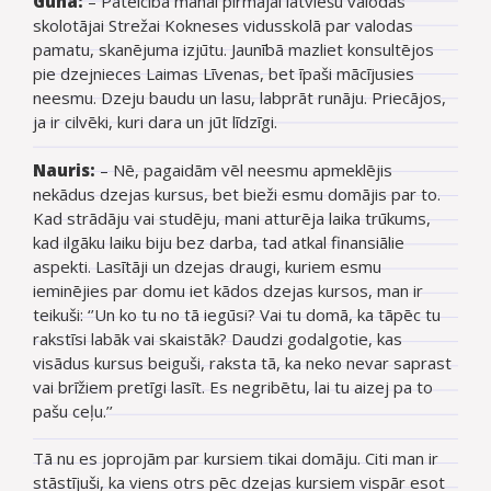
Guna:
– Pateicība manai pirmajai latviešu valodas
skolotājai Strežai Kokneses vidusskolā par valodas
pamatu, skanējuma izjūtu. Jaunībā mazliet konsultējos
pie dzejnieces Laimas Līvenas, bet īpaši mācījusies
neesmu. Dzeju baudu un lasu, labprāt runāju. Priecājos,
ja ir cilvēki, kuri dara un jūt līdzīgi.
Nauris:
–
Nē, pagaidām vēl neesmu apmeklējis
nekādus dzejas kursus, bet bieži esmu domājis par to.
Kad strādāju vai studēju, mani atturēja laika trūkums,
kad ilgāku laiku biju bez darba, tad atkal finansiālie
aspekti. Lasītāji un dzejas draugi, kuriem esmu
ieminējies par domu iet kādos dzejas kursos, man ir
teikuši: ‘’Un ko tu no tā iegūsi? Vai tu domā, ka tāpēc tu
rakstīsi labāk vai skaistāk? Daudzi godalgotie, kas
visādus kursus beiguši, raksta tā, ka neko nevar saprast
vai brīžiem pretīgi lasīt. Es negribētu, lai tu aizej pa to
pašu ceļu.’’
Tā nu es joprojām par kursiem tikai domāju. Citi man ir
stāstījuši, ka viens otrs pēc dzejas kursiem vispār esot