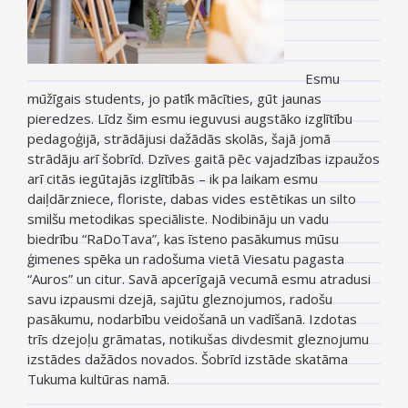
Esmu
mūžīgais students, jo patīk mācīties, gūt jaunas
pieredzes. Līdz šim esmu ieguvusi augstāko izglītību
pedagoģijā, strādājusi dažādās skolās, šajā jomā
strādāju arī šobrīd. Dzīves gaitā pēc vajadzības izpaužos
arī citās iegūtajās izglītībās – ik pa laikam esmu
daiļdārzniece, floriste, dabas vides estētikas un silto
smilšu metodikas speciāliste. Nodibināju un vadu
biedrību “RaDoTava”, kas īsteno pasākumus mūsu
ģimenes spēka un radošuma vietā Viesatu pagasta
“Auros” un citur. Savā apcerīgajā vecumā esmu
atradusi
savu izpausmi dzejā, sajūtu gleznojumos, radošu
pasākumu, nodarbību veidošanā un vadīšanā. Izdotas
trīs dzejoļu grāmatas, notikušas divdesmit gleznojumu
izstādes dažādos novados. Šobrīd izstāde skatāma
Tukuma kultūras namā.