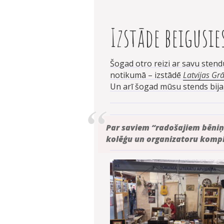
Izstāde beigusie
Šogad otro reizi ar savu stend
notikumā – izstādē
Latvijas Gr
Un arī šogad mūsu stends bija 
Par saviem “radošajiem bēn
kolēģu un organizatoru komp