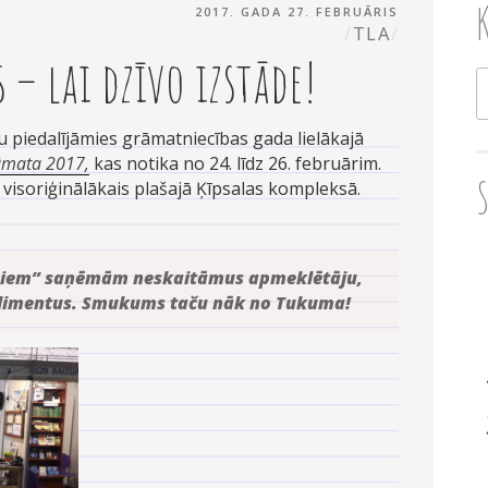
PUBLICĒTS
AUTORS
2017. GADA 27. FEBRUĀRIS
TLA
s – lai dzīvo izstāde!
M
u piedalījāmies grāmatniecības gada lielākajā
āmata 2017,
kas notika no 24. līdz 26. februārim.
visoriģinālākais plašajā Ķīpsalas kompleksā.
iņiem” saņēmām neskaitāmus apmeklētāju,
limentus. Smukums taču nāk no Tukuma!