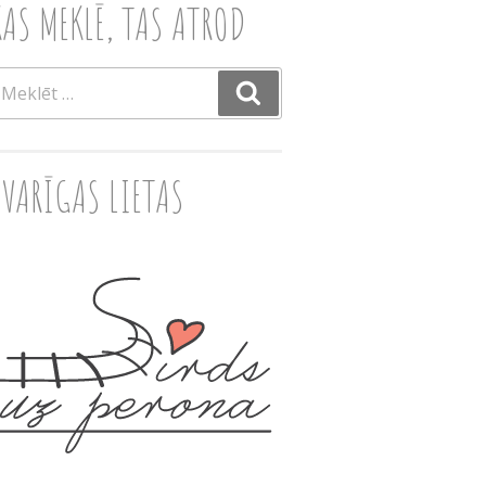
KAS MEKLĒ, TAS ATROD
eklēt:
Meklēt
SVARĪGAS LIETAS