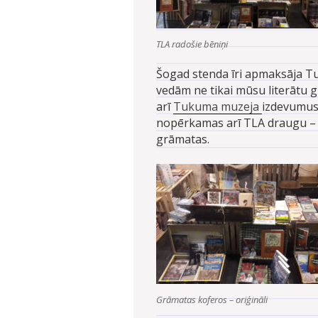
TLA radošie bēniņi
Šogad stenda īri apmaksāja Tu
vedām ne tikai mūsu literātu g
arī
Tukuma muzeja
izdevumus
nopērkamas arī TLA draugu 
grāmatas.
Grāmatas koferos – oriģināli