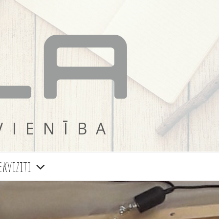
VIENĪBA
ekvizīti