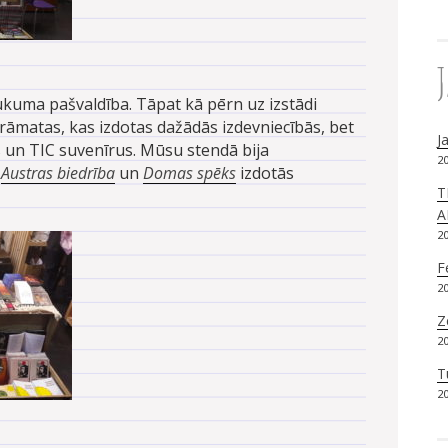
kuma pašvaldība. Tāpat kā pērn uz izstādi
rāmatas, kas izdotas dažādās izdevniecībās, bet
J
 un TIC suvenīrus. Mūsu stendā bija
20
–
Austras biedrība
un
Domas spēks
izdotās
T
A
20
F
20
Z
20
T
20