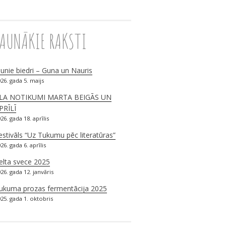
JAUNĀKIE RAKSTI
aunie biedri – Guna un Nauris
26. gada 5. maijs
LA NOTIKUMI MARTA BEIGĀS UN
PRĪLĪ
26. gada 18. aprīlis
estivāls “Uz Tukumu pēc literatūras”
26. gada 6. aprīlis
elta svece 2025
26. gada 12. janvāris
ukuma prozas fermentācija 2025
25. gada 1. oktobris