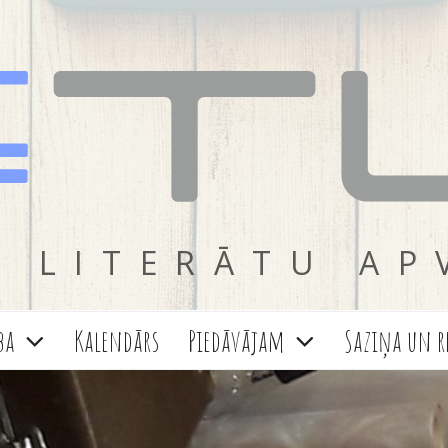
 LITERĀTU AP
ba
Kalendārs
Piedāvājam
Saziņa un r