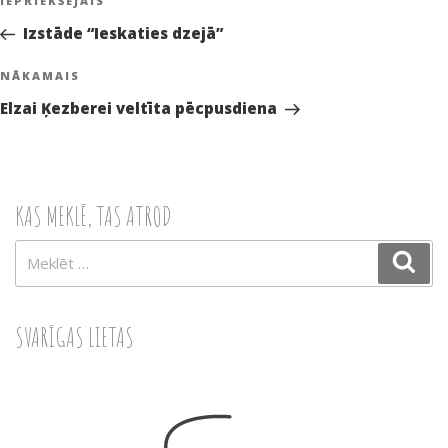
Iepriekšējā
IEPRIEKŠĒJAIS
izvēlne
ziņa:
Izstāde “Ieskaties dzejā”
Nākamā
NĀKAMAIS
ziņa
Elzai Ķezberei veltīta pēcpusdiena
KAS MEKLĒ, TAS ATROD
Meklēt:
Mek
SVARĪGAS LIETAS