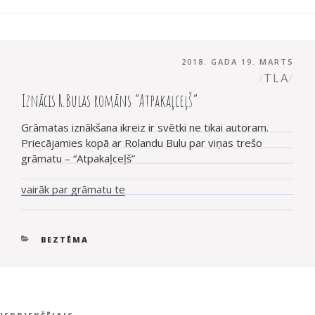
PUBLICĒTS
AUT
2018. GADA 19. MARTS
TLA
Iznācis R.Bulas romāns “Atpakaļceļš”
Grāmatas iznākšana ikreiz ir svētki ne tikai autoram.
Priecājamies kopā ar Rolandu Bulu par viņas trešo
grāmatu – “Atpakaļceļš”
vairāk par grāmatu te
KATEGORIJAS
BEZTĒMA
Ziņu