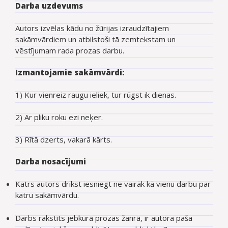
Darba uzdevums
Autors izvēlas kādu no žūrijas izraudzītajiem
sakāmvārdiem un atbilstoši tā zemtekstam un
vēstījumam rada prozas darbu.
Izmantojamie sakāmvārdi:
1) Kur vienreiz raugu ieliek, tur rūgst ik dienas.
2) Ar pliku roku ezi neķer.
3) Rītā dzerts, vakarā kārts.
Darba nosacījumi
Katrs autors drīkst iesniegt ne vairāk kā vienu darbu par
katru sakāmvārdu.
Darbs rakstīts jebkurā prozas žanrā, ir autora paša