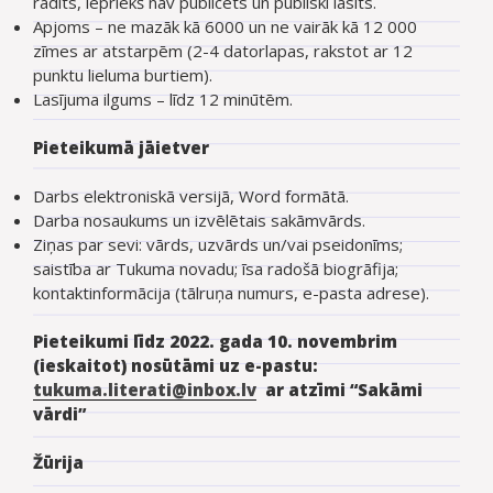
radīts, iepriekš nav publicēts un publiski lasīts.
Apjoms – ne mazāk kā 6000 un ne vairāk kā 12 000
zīmes ar atstarpēm (2-4 datorlapas, rakstot ar 12
punktu lieluma burtiem).
Lasījuma ilgums – līdz 12 minūtēm.
Pieteikumā jāietver
Darbs elektroniskā versijā, Word formātā.
Darba nosaukums un izvēlētais sakāmvārds.
Ziņas par sevi: vārds, uzvārds un/vai pseidonīms;
saistība ar Tukuma novadu; īsa radošā biogrāfija;
kontaktinformācija (tālruņa numurs, e-pasta adrese).
Pieteikumi līdz 2022. gada 10. novembrim
(ieskaitot) nosūtāmi uz e-pastu:
tukuma.literati@inbox.lv
ar atzīmi “Sakāmi
vārdi”
Žūrija