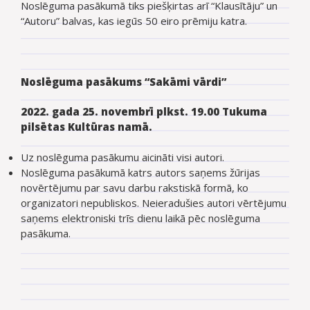
Noslēguma pasākumā tiks piešķirtas arī “Klausītāju” un
“Autoru” balvas, kas iegūs 50 eiro prēmiju katra.
Noslēguma pasākums “Sakāmi vārdi”
2022. gada 25. novembrī plkst. 19.00 Tukuma
pilsētas Kultūras namā.
Uz noslēguma pasākumu aicināti visi autori.
Noslēguma pasākumā katrs autors saņems žūrijas
novērtējumu par savu darbu rakstiskā formā, ko
organizatori nepubliskos. Neieradušies autori vērtējumu
saņems elektroniski trīs dienu laikā pēc noslēguma
pasākuma.