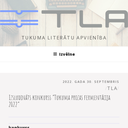
Doties
uz
saturu
TUKUMA LITERĀTU APVIENĪBA
Izvēlne
PUBLICĒTS
AUT
2022. GADA 30. SEPTEMBRIS
TLA
Izsludināts konkurss “Tukuma prozas fermentācija
2022”
konkurss