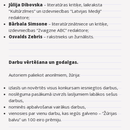
Jūlija Dibovska
– literatūras kritiķe, laikraksta
“Kultūrzīmes” un izdevniecības “Latvijas Mediji”
redaktore;
Bārbala Simsone
– literatūrzinātniece un kritiķe,
izdevniecības “Zvaigzne ABC” redaktore;
Osvalds Zebris
– rakstnieks un žurnālists.
Darbu vērtēšana un godalgas.
Autoriem paliekot anonīmiem, žūrija:
izlasīs un novērtēs visus konkursam iesniegtos darbus,
noslēguma pasākumā izvirzīs lasījumiem labākos sešus
darbus,
nominēs apbalvošanai vairākus darbus,
vienosies par vienu darbu, kas iegūs galveno – “Žūrijas
balvu” un 100 eiro prēmiju.