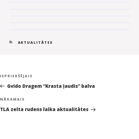
KATEGORIJAS
AKTUALITĀTES
Ziņu
Iepriekšējā
IEPRIEKŠĒJAIS
izvēlne
ziņa:
Gvido Dragem “Krasta ļaudis” balva
Nākamā
NĀKAMAIS
ziņa
TLA zelta rudens laika aktualitātes