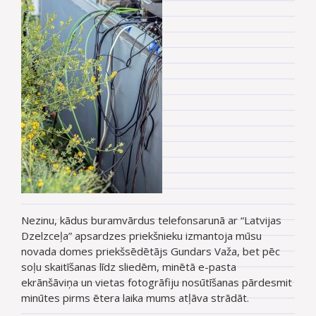
Nezinu, kādus buramvārdus telefonsarunā ar “Latvijas
Dzelzceļa” apsardzes priekšnieku izmantoja mūsu
novada domes priekšsēdētājs Gundars Važa, bet pēc
soļu skaitīšanas līdz sliedēm, minētā e-pasta
ekrānšāviņa un vietas fotogrāfiju nosūtīšanas pārdesmit
minūtes pirms ētera laika mums atļāva strādāt.