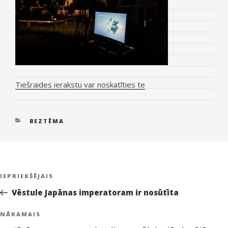
Tiešraides ierakstu var noskatīties te
KATEGORIJAS
BEZTĒMA
Ziņu
Iepriekšējā
IEPRIEKŠĒJAIS
izvēlne
ziņa:
Vēstule Japānas imperatoram ir nosūtīta
Nākamā
NĀKAMAIS
ziņa