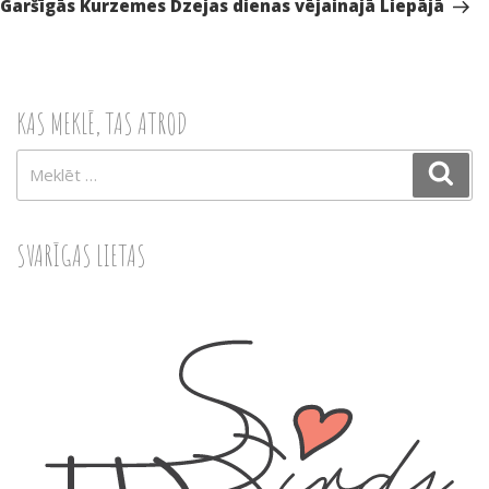
Garšīgās Kurzemes Dzejas dienas vējainajā Liepājā
KAS MEKLĒ, TAS ATROD
Meklēt:
Mek
SVARĪGAS LIETAS