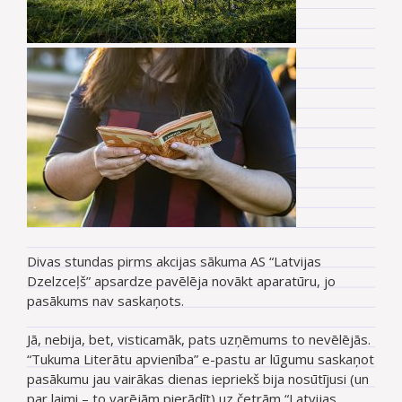
Divas stundas pirms akcijas sākuma AS “Latvijas
Dzelzceļš” apsardze pavēlēja novākt aparatūru, jo
pasākums nav saskaņots.
Jā, nebija, bet, visticamāk, pats uzņēmums to nevēlējās.
“Tukuma Literātu apvienība” e-pastu ar lūgumu saskaņot
pasākumu jau vairākas dienas iepriekš bija nosūtījusi (un
par laimi – to varējām pierādīt) uz četrām “Latvijas