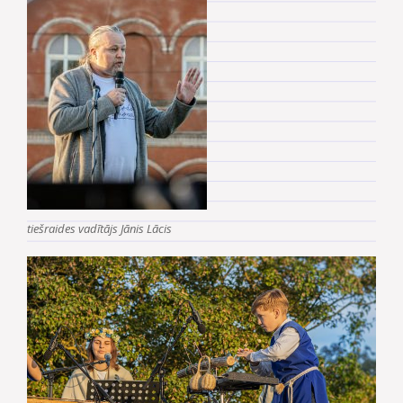
tiešraides vadītājs Jānis Lācis