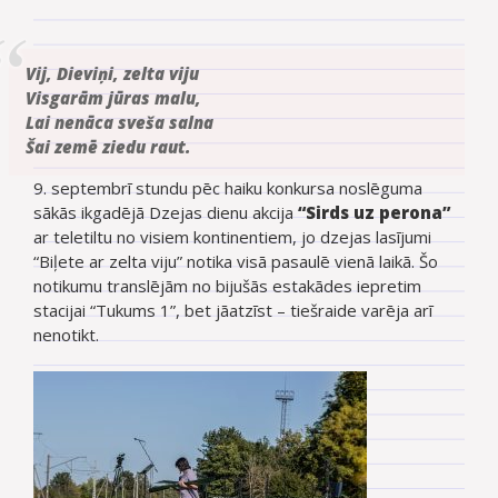
Vij, Dieviņi, zelta viju
Visgarām jūras malu,
Lai nenāca sveša salna
Šai zemē ziedu raut.
9. septembrī stundu pēc haiku konkursa noslēguma
sākās ikgadējā Dzejas dienu akcija
“Sirds uz perona”
ar teletiltu no visiem kontinentiem, jo dzejas lasījumi
“Biļete ar zelta viju” notika visā pasaulē vienā laikā. Šo
notikumu translējām no bijušās estakādes iepretim
stacijai “Tukums 1”, bet jāatzīst – tiešraide varēja arī
nenotikt.