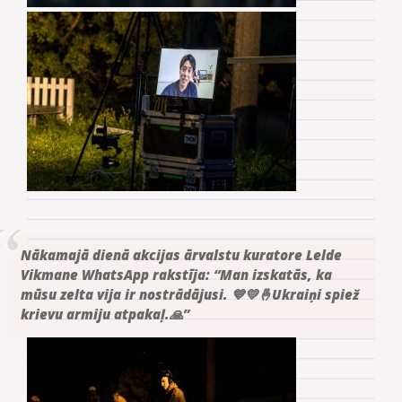
Nākamajā dienā akcijas ārvalstu kuratore Lelde
Vikmane WhatsApp rakstīja: “Man izskatās, ka
mūsu zelta vija ir nostrādājusi. 💙💛🤞Ukraiņi spiež
krievu armiju atpakaļ.🙏”