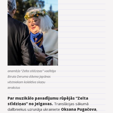
anambļa “Zelta stīdziņas” vadītāja
Biruta Deruma dāvina Japānas
vēstniekam kolektīva skaņu
ierakstus
Par muzikālo pavadījumu rūpējās “Zelta
stīdziņas” no Jelgavas.
Translācijas sākumā
dalībniekus uzrunāja ukrainiete
Oksana Pugačova
,