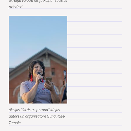
ukraiņu valodā lasīja Raiņa “Lauztās
priedes”
Akcijas “Sirds uz perona” idejas
autore un organizatore Guna Roze-
Tamule