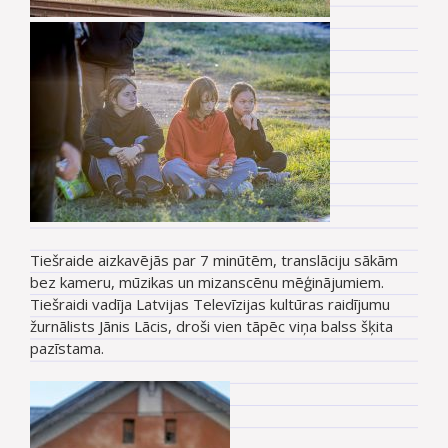
Tiešraide aizkavējās par 7 minūtēm, translāciju sākām
bez kameru, mūzikas un mizanscēnu mēģinājumiem.
Tiešraidi vadīja Latvijas Televīzijas kultūras raidījumu
žurnālists Jānis Lācis, droši vien tāpēc viņa balss šķita
pazīstama.