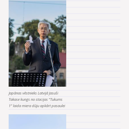
Japānas vēstnieks Latvijā Jasuši
Takase kungs no stacijas “Tukums
1” laida miera dūju apkārt pasaulei