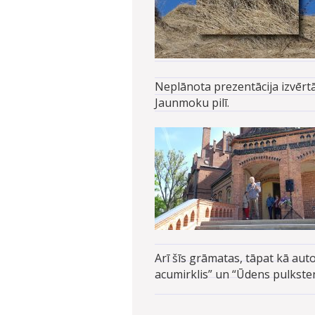
Neplānota prezentācija izvērt
Jaunmoku pilī.
Arī šīs grāmatas, tāpat kā aut
acumirklis” un “Ūdens pulksteni