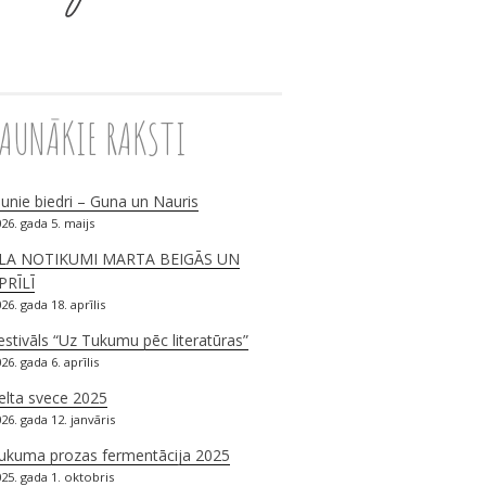
JAUNĀKIE RAKSTI
aunie biedri – Guna un Nauris
26. gada 5. maijs
LA NOTIKUMI MARTA BEIGĀS UN
PRĪLĪ
26. gada 18. aprīlis
estivāls “Uz Tukumu pēc literatūras”
26. gada 6. aprīlis
elta svece 2025
26. gada 12. janvāris
ukuma prozas fermentācija 2025
25. gada 1. oktobris