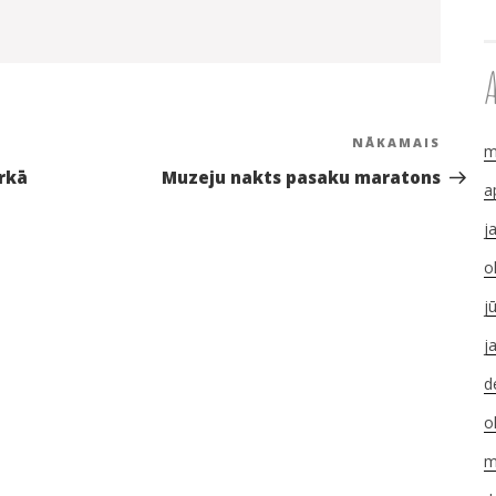
NĀKAMAIS
Nāka
m
ziņa
rkā
Muzeju nakts pasaku maratons
a
j
o
j
j
d
o
m