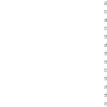
j
m
a
m
f
j
d
n
m
f
j
d
n