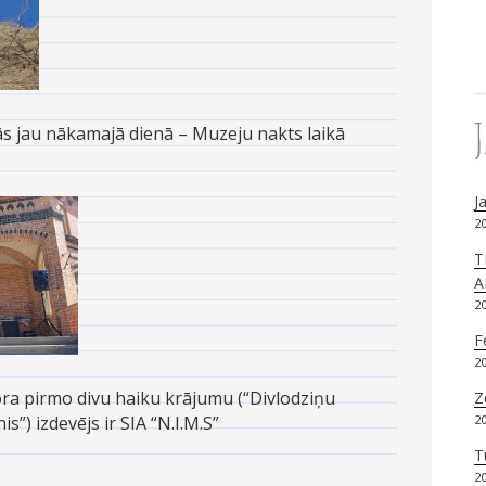
ās jau nākamajā dienā – Muzeju nakts laikā
J
20
T
A
20
F
20
ora pirmo divu haiku krājumu (“Divlodziņu
Z
20
s”) izdevējs ir SIA “N.I.M.S”
T
20