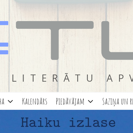
 LITERĀTU AP
ba
Kalendārs
Piedāvājam
Saziņa un r