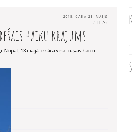
PUBLICĒTS
AUTORS
2018. GADA 21. MAIJS
TLA
rešais haiku krājums
M
i. Nupat, 18.maijā, iznāca viņa trešais haiku