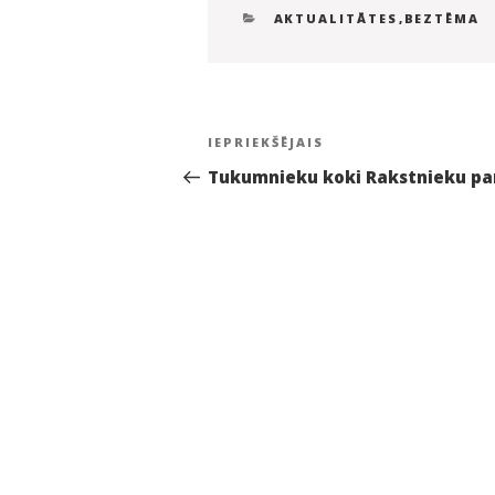
KATEGORIJAS
AKTUALITĀTES
,
BEZTĒMA
Ziņu
Iepriekšējā
IEPRIEKŠĒJAIS
izvēlne
ziņa:
Tukumnieku koki Rakstnieku pa