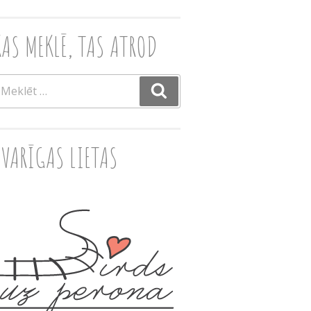
KAS MEKLĒ, TAS ATROD
eklēt:
Meklēt
SVARĪGAS LIETAS