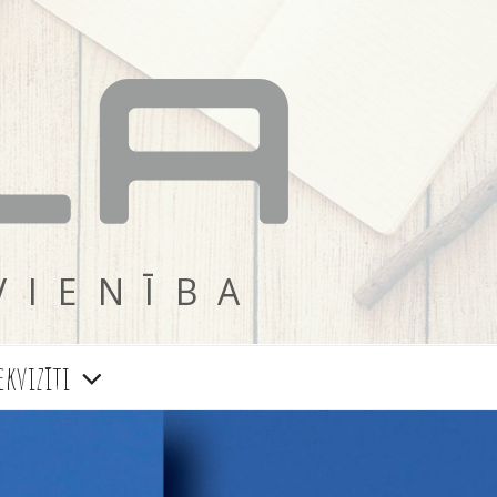
VIENĪBA
ekvizīti