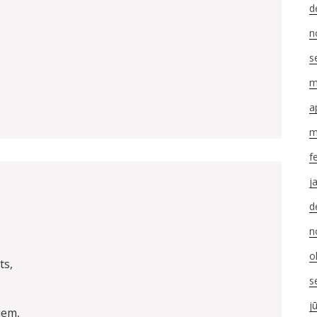
d
n
s
m
AUTORS
a
m
f
j
d
n
o
ts,
s
j
iem,