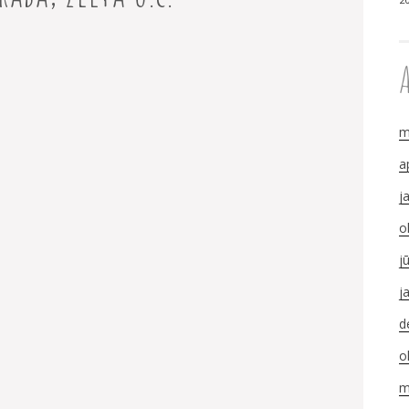
m
a
j
o
j
j
d
o
m