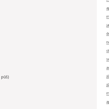
a
m
j
d
n
o
s
a
j
 pūš)
j
m
a