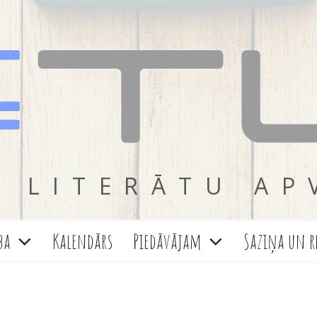
 LITERĀTU AP
ba
Kalendārs
Piedāvājam
Saziņa un r