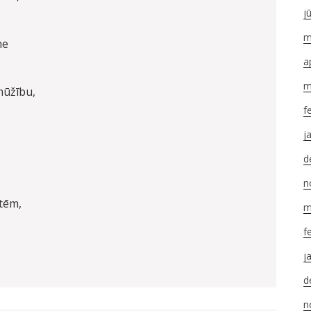
j
m
me
a
m
mūžību,
f
j
d
n
tēm,
m
f
AUTORS
j
d
n