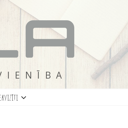
VIENĪBA
ekvizīti