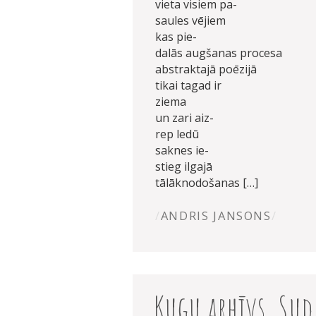
vieta visiem pa-
saules vējiem
kas pie-
dalās augšanas procesa
abstraktajā poēzijā
tikai tagad ir
ziema
un zari aiz-
rep ledū
saknes ie-
stieg ilgajā
tālāknodošanas […]
ANDRIS JANSONS
Kuģu arhīvs, Sudr