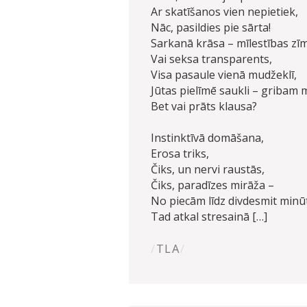
Ar skatīšanos vien nepietiek,
Nāc, pasildies pie sārta!
Sarkanā krāsa – mīlestības zī
Vai seksa transparents,
Visa pasaule vienā mudžeklī,
Jūtas pielīmē saukli – gribam 
Bet vai prāts klausa?
Instinktīvā domāšana,
Erosa triks,
Čiks, un nervi raustās,
Čiks, paradīzes mirāža –
No piecām līdz divdesmit minū
Tad atkal stresainā […]
TLA