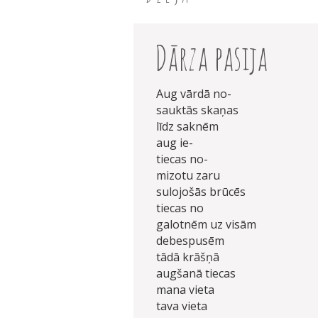
Dārza pasija
Aug vārdā no-
sauktās skaņas
līdz saknēm
aug ie-
tiecas no-
mizotu zaru
sulojošās brūcēs
tiecas no
galotnēm uz visām
debespusēm
tādā krāšņā
augšanā tiecas
mana vieta
tava vieta