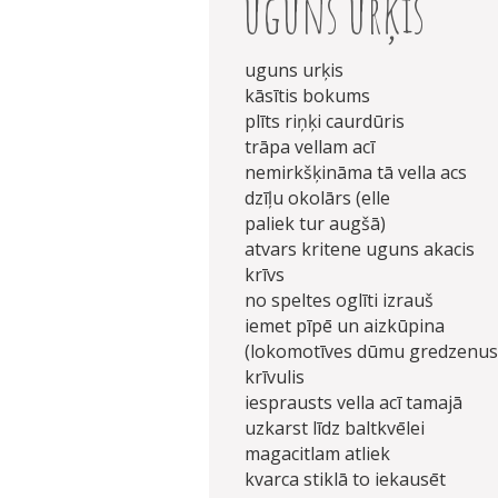
uguns urķis
uguns urķis
kāsītis bokums
plīts riņķi caurdūris
trāpa vellam acī
nemirkšķināma tā vella acs
dzīļu okolārs (elle
paliek tur augšā)
atvars kritene uguns akacis
krīvs
no speltes oglīti izrauš
iemet pīpē un aizkūpina
(lokomotīves dūmu gredzenus
krīvulis
iesprausts vella acī tamajā
uzkarst līdz baltkvēlei
magacitlam atliek
kvarca stiklā to iekausēt