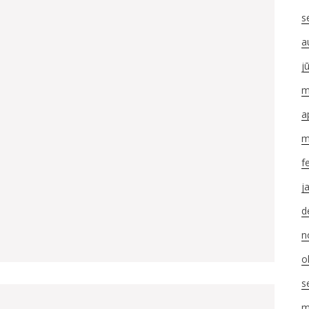
s
a
j
m
a
m
f
j
d
AUTORS
n
o
s
m