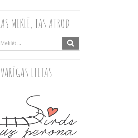
KAS MEKLĒ, TAS ATROD
eklēt:
Meklēt
SVARĪGAS LIETAS