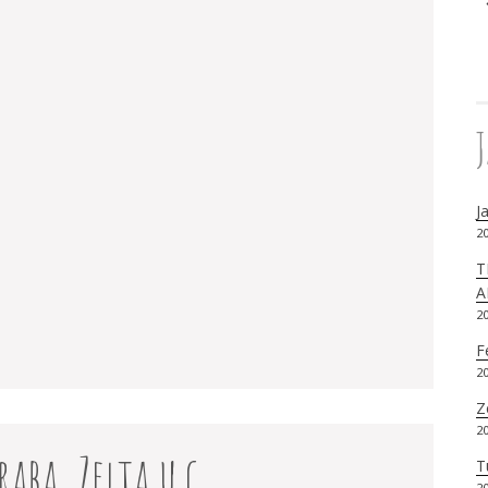
J
20
T
A
20
AUTORS
F
20
Z
20
aba, Zelta u.c.
T
20