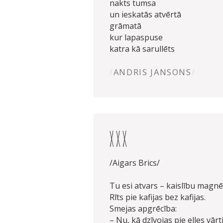
nakts tumsa
un ieskatās atvērtā
grāmatā
kur lapaspuse
katra kā sarullēts
ANDRIS JANSONS
xxx
/Aigars Brics/
Tu esi atvars – kaislību magnē
Rīts pie kafijas bez kafijas.
Smejas apgrēcība:
– Nu, kā dzīvojas pie elles vārt