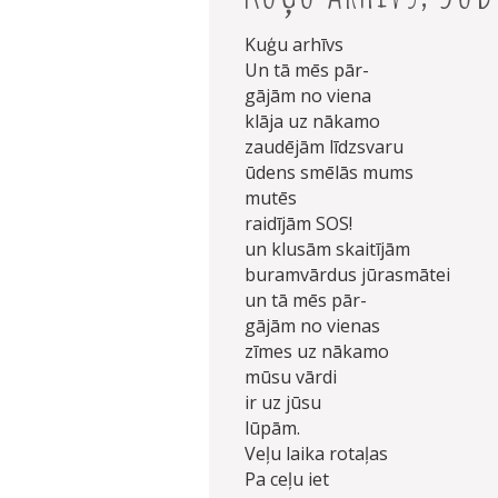
Kuģu arhīvs
Un tā mēs pār-
gājām no viena
klāja uz nākamo
zaudējām līdzsvaru
ūdens smēlās mums
mutēs
raidījām SOS!
un klusām skaitījām
buramvārdus jūrasmātei
un tā mēs pār-
gājām no vienas
zīmes uz nākamo
mūsu vārdi
ir uz jūsu
lūpām.
Veļu laika rotaļas
Pa ceļu iet