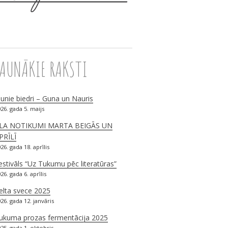
JAUNĀKIE RAKSTI
aunie biedri – Guna un Nauris
26. gada 5. maijs
LA NOTIKUMI MARTA BEIGĀS UN
PRĪLĪ
26. gada 18. aprīlis
estivāls “Uz Tukumu pēc literatūras”
26. gada 6. aprīlis
elta svece 2025
26. gada 12. janvāris
ukuma prozas fermentācija 2025
25. gada 1. oktobris