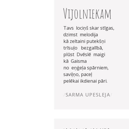
Vijolniekam
Tavs lociņš skar stīgas,
dzimst melodija
kā zeltaini putekšņi
trīsuļo bezgalībā,
plūst Dvēslē maigi
kā Gaisma
no eņģeļa spārniem,
saviļņo, paceļ
pelēkai ikdienai pāri.
SARMA UPESLEJA